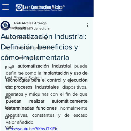
Entrada
Actualizaciones
Areli Alvarez Arteaga
Actualizaciones
17 mar
5 min de lectura
Automatización Industrial:
Lean Construction Blog
Definición, beneficios y
Lean Construction México
cómo implementarla
Lean Construction
 La 
automatización industrial 
puede 
BIM
definirse como la 
implantación y uso de 
Last Planner System
tecnologías para el control y ejecución 
de procesos industriales
, dispositivos, 
VDC
aparatos y máquinas con el fin de que 
IPD
puedan realizar automáticamente 
Lean
determinadas funciones
, normalmente 
repetitivas, constantes y de escaso 
LPDS
valor añadido. 
VSM
https://youtu.be/7fKhsJTKIFk