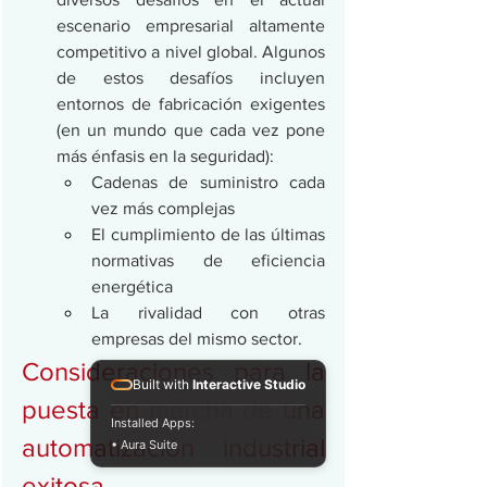
escenario empresarial altamente 
competitivo a nivel global. Algunos 
de estos desafíos incluyen 
entornos de fabricación exigentes 
(en un mundo que cada vez pone 
más énfasis en la seguridad):
Cadenas de suministro cada 
vez más complejas
El cumplimiento de las últimas 
normativas de eficiencia 
energética
La rivalidad con otras 
empresas del mismo sector.
Consideraciones para la 
Built with
Interactive Studio
puesta en marcha de una 
Installed Apps:
automatización industrial 
• Aura Suite
exitosa