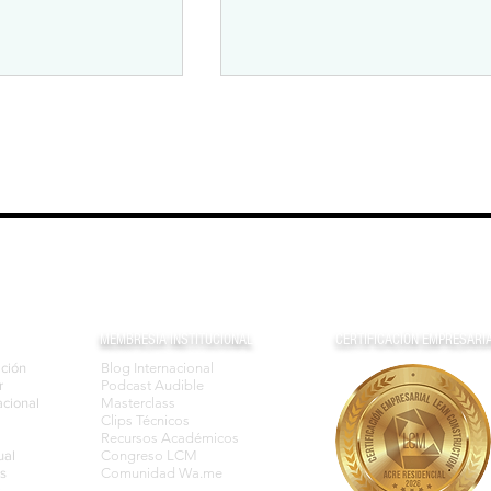
r en la Práctica
Gestión del Tiempo:
 de Pareto
Estrategias para un Entorno
Hiperconectado
MEMBRESIA INSTITUCIONAL
CERTIFICACIÓN EMPRESARI
ación
Blog Internacional
r
Podcast Audible
cional
Masterclass
Clips Técnicos
Recursos Académicos
ual
Congreso LCM
s
Comunidad Wa.me