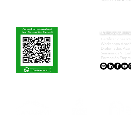
CENTRO DE CERTIFIC
Certificaciones In
Workshops Acad
Diplomados Ava
Seminarios Virtua
Formación Empres
ACREDITACIONES Y CONVENIOS NACIONALES E INTERNACIONALES