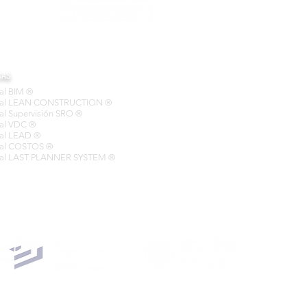
CAS
nal BIM ®
cional LEAN CONSTRUCTION ®
nal Supervisión SRO ®
onal VDC ®
onal LEAD ®
onal COSTOS ®
ional LAST PLANNER SYSTEM ®