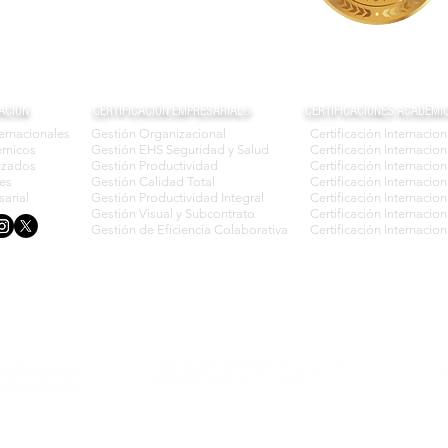
ACIÓN
CERTIFICACIÓN EMPRESARIAL®
CERTIFICACIONES ACADÉMI
ternacionales
Gestión Organizacional
Certificación Internacio
émicos
Gestión EHS Seguridad y Salud
Certificación Interna
nzados
Gestión Productividad
Certificación Internacio
les
Gestión Calidad Total
Certificación Internaci
arial
Gestión Productividad Integral
Certificación Internaci
Gestión Visual y Subcontrato
Certificación Internaci
Gestión de Eficiencia Colaborativa
Certificación Internac
© Derechos de
autor