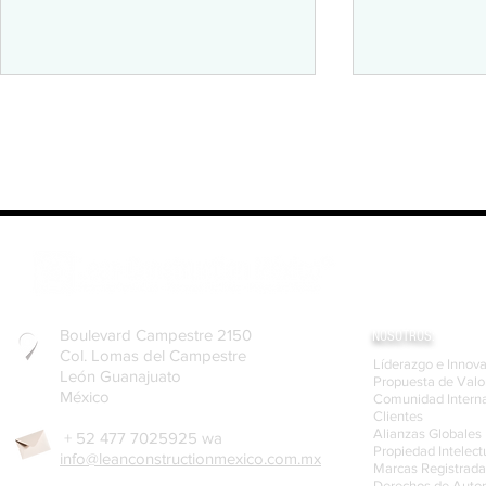
La Cultura Lean, filosofía de
Cómo Elabora
eficiencia y enfoque al cliente
el Diagrama
Boulevard Campestre 2150
NOSOTROS:
Col. Lomas del Campestre
Líderazgo e Innov
León Guanajuato
Propuesta de Valo
México
Comunidad Interna
Clientes
Alianzas Globales
+ 52 477 7025925 wa
Propiedad Intelect
info@leanconstructionmexico.com.mx
Marcas Registrada
Derechos de Autor