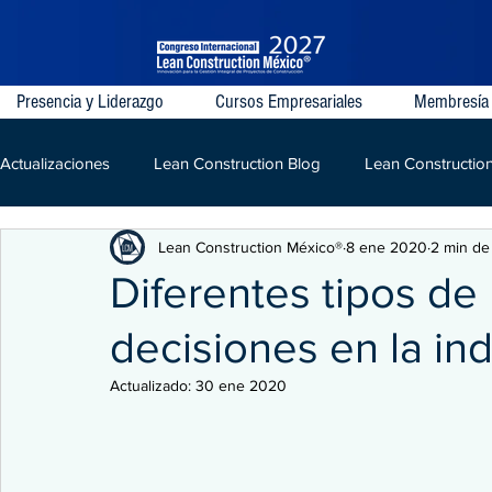
Presencia y Liderazgo
Cursos Empresariales
Membresía
Actualizaciones
Lean Construction Blog
Lean Constructio
Lean Construction México®
8 ene 2020
2 min de
Last Planner System
VDC
IPD
Lean
LPD
Diferentes tipos d
decisiones en la in
Kaizen
Construcción
Actualizado:
30 ene 2020