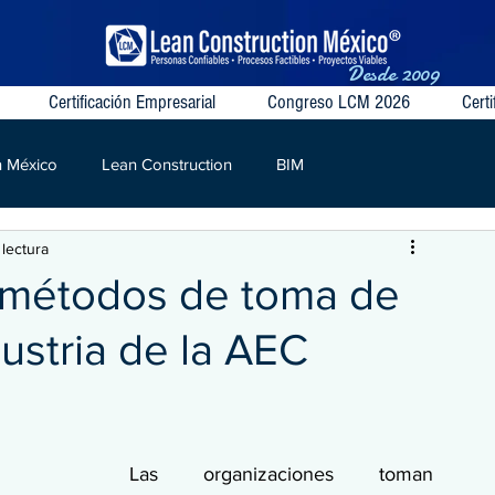
Desde
2009
Certificación Empresarial
Congreso LCM 2026
Certi
n México
Lean Construction
BIM
 lectura
S
VSM
Target Value
Contratos Colaborativos
e métodos de toma de
dustria de la AEC
Las organizaciones toman 