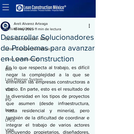
Entrada
Actualizaciones
Areli Alvarez Arteaga
Actualizaciones
10 may 2025
11 min de lectura
Desarrollar Solucionadores
Lean Construction Blog
de Problemas para avanzar
Lean Construction México
en Lean Construction
Lean Construction
En lo que respecta al trabajo, es difícil 
BIM
negar la complejidad a la que se 
Last Planner System
enfrentan las empresas constructoras a 
diario. En parte, esto es el resultado de 
VDC
la diversidad en los tipos de proyectos 
IPD
que asumen (desde infraestructura, 
Lean
hasta residencial y minería), pero 
también de la dificultad de coordinar e 
LPDS
integrar el trabajo de varios actores 
VSM
(incluyendo propietarios, diseñadores, 