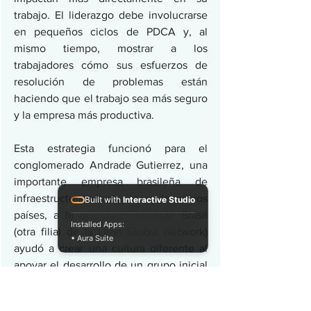
trabajo. El liderazgo debe involucrarse 
en pequeños ciclos de PDCA y, al 
mismo tiempo, mostrar a los 
trabajadores cómo sus esfuerzos de 
resolución de problemas están 
haciendo que el trabajo sea más seguro 
y la empresa más productiva.
Esta estrategia funcionó para el 
conglomerado Andrade Gutierrez, una 
importante empresa brasileña de 
infraestructura que opera en varios 
Built with
Interactive Studio
países, a la que Lean Institute Brasil 
Installed Apps:
(otra filial de la Lean Global Network) 
• Aura Suite
ayudó a crear una cultura diferente al 
apoyar el desarrollo de un grupo inicial 
de facilitadores Lean. LIB les 
proporcionó el conocimiento Lean que 