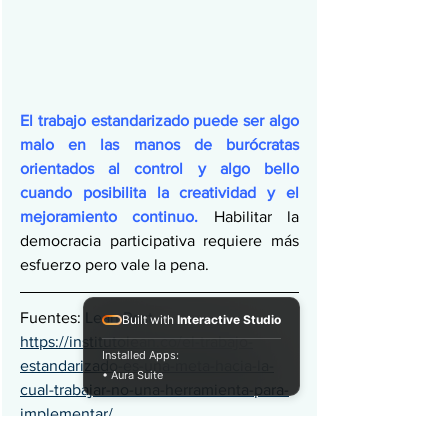
El trabajo estandarizado puede ser algo 
malo en las manos de burócratas 
orientados al control y algo bello 
cuando posibilita la creatividad y el 
mejoramiento continuo.
 Habilitar la 
democracia participativa requiere más 
esfuerzo pero vale la pena.
Fuentes:
 Lean Post
Built with
Interactive Studio
https://institutolean.co/el-trabajo-
Installed Apps:
estandarizado-es-una-meta-hacia-la-
• Aura Suite
cual-trabajar-no-una-herramienta-para-
implementar/
TRANSCRIPCIÓN: Areli Álvarez  Lean 