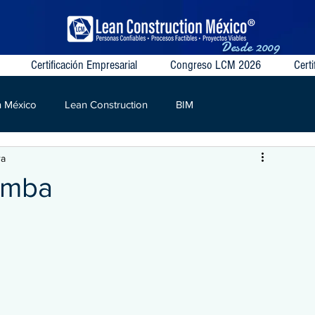
Desde
2009
Certificación Empresarial
Congreso LCM 2026
Certi
n México
Lean Construction
BIM
ra
S
VSM
Target Value
Contratos Colaborativos
emba