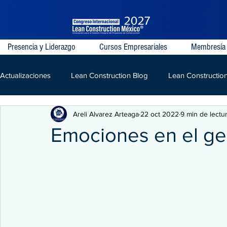
Presencia y Liderazgo
Cursos Empresariales
Membresía
Actualizaciones
Lean Construction Blog
Lean Constructio
Areli Alvarez Arteaga
22 oct 2022
9 min de lectu
Last Planner System
VDC
IPD
Lean
LPD
Emociones en el g
Kaizen
Construcción