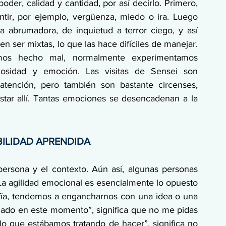
der, calidad y cantidad, por así decirlo. Primero, 
tir, por ejemplo, vergüenza, miedo o ira. Luego 
 abrumadora, de inquietud a terror ciego, y así 
ser mixtas, lo que las hace difíciles de manejar. 
os hecho mal, normalmente experimentamos 
osidad y emoción. Las visitas de Sensei son 
atención, pero también son bastante circenses, 
star allí. Tantas emociones se desencadenan a la 
BILIDAD APRENDIDA
ersona y el contexto. Aún así, algunas personas 
La agilidad emocional es esencialmente lo opuesto 
fía, tendemos a engancharnos con una idea o una 
jado en este momento”, significa que no me pidas 
o que estábamos tratando de hacer”, significa no 