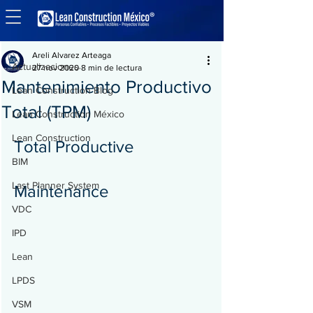
Entrada
Actualizaciones
Areli Alvarez Arteaga
Actualizaciones
27 nov 2020
8 min de lectura
Mantenimiento Productivo
Lean Construction Blog
Total (TPM)
Lean Construction México
Lean Construction
Total Productive 
BIM
Last Planner System
Maintenance
VDC
IPD
Lean
LPDS
VSM