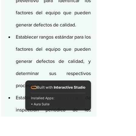
preventivo para identificar los 
factores del equipo que pueden 
generar defectos de calidad.
Establecer rangos estándar para los 
factores del equipo que pueden 
generar defectos de calidad, y 
determinar sus respectivos 
procesos de medición.
Built with
Interactive Studio
Establecer un programa de 
Installed Apps:
• Aura Suite
inspección periódico de los 
factores críticos.
Preparar matrices de 